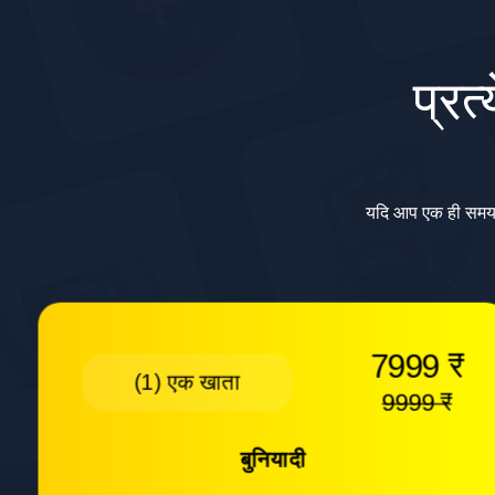
प्रत
यदि आप एक ही समय म
7999 ₹
(1) एक खाता
9999 ₹
बुनियादी