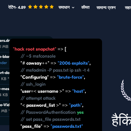
रेटिंग- 4.89
समाधान
कीमत
सामान्य प्रश्न
सहा
ers.dmg
.1 MB * Jul 26, 1 PM, 2026
"hack root snapchat"
=> [
// ~$ msfconsole
-blank №4225-FA.xlsx
nder
"# cowsay++" =>
"2006 exploits"
,
// msfadmin -P pass.txt ip ssh -t 4
rt-data.txt
"Configuring" =>
"brute-force"
,
 KB * Sep 25, 8 PM, 2026
// ssh_login
-messages.zip
"user=< username >" =>
"host"
,
4 KB * Aug 7, 5 PM, 2026
// attempt attack
o-Video.pdf
"< password_list >" =>
"path"
,
6 MB * Jun 10, 12 PM, 2026
// PasswordAuthentication
yes
हैक
// set pass_file passwords.txt
"pass_file" =>
"passwords.txt"