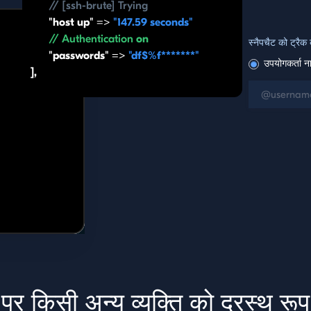
// [ssh-brute] Trying
"host up" =>
"147.59 seconds"
// Authentication
on
स्नैपचैट को ट्रैक
"passwords" =>
"df$%f*******"
उपयोगकर्ता न
],
 पर किसी अन्य व्यक्ति को दूरस्थ रूप